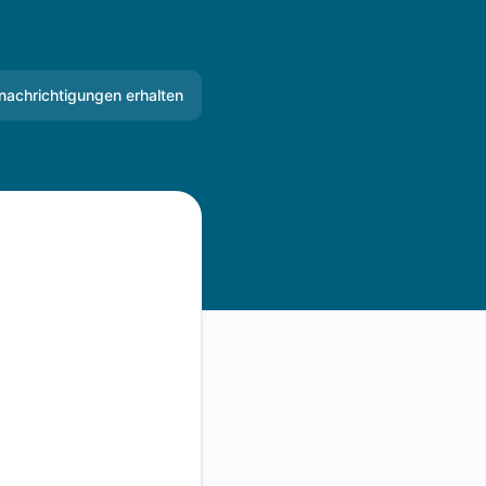
nachrichtigungen erhalten
E-Mail
Slack
Microsoft Teams
Google Chat
Webhook
RSS
Atom